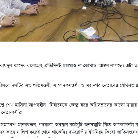
ওবায়দুল কাদের বলেছেন, প্রতিদিনই কোথাও না কোথাও আগুন লাগছে। এটা তদন
যালয়ে দলটির সভাপতিমণ্ডলী, সম্পাদকমণ্ডলী ও মহানগর নেতাদের যৌথসভা
্নে শেখ হাসিনা আপসহীন। নির্বাচনকে কেন্দ্র করে অগ্নিসন্ত্রাসের কালো ছায়া
েতা-কর্মীরা।
বেশ, মানববন্ধন, পদযাত্রা, অবস্থান কর্মসূচি জনসম্মতি নিয়ে আন্দোলনটা
দের কাছে নালিশ করেই থেমে থাকেনি। ইউরোপীয় ইউনিয়ন কিংবা জাতিসংঘ