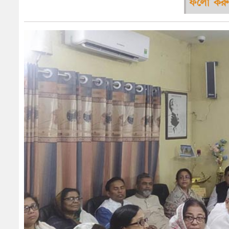
ফলো করু