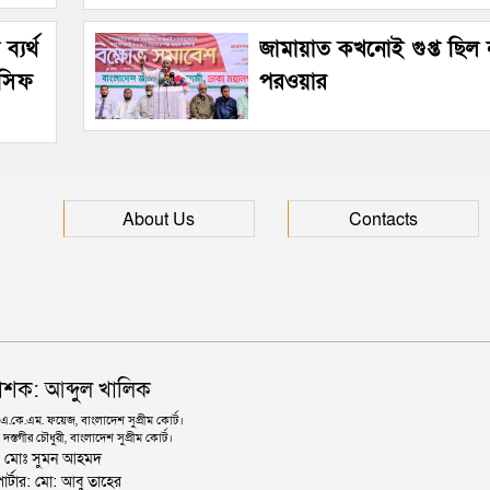
্যর্থ
জামায়াত কখনোই গুপ্ত ছিল
আসিফ
পরওয়ার
About Us
Contacts
াশক: আব্দুল খালিক
কে.এম. ফয়েজ, বাংলাদেশ সুপ্রীম কোর্ট।
দস্তগীর চৌধুরী, বাংলাদেশ সুপ্রীম কোর্ট।
ঃ মোঃ সুমন আহমদ
োর্টার: মো: আবু তাহের