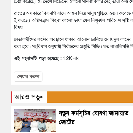
চেষ্টা করেছে। যে দেশে নিজেদের কোনো মানবাধিকার নেই তারা অন্য দ
রাতের অন্ধকারে বিএনপি বাসে আগুন দিয়ে মানুষ পুড়িয়ে হত্যা করেছে ম
ই করছে। অগ্নিসন্ত্রাস কিংবা কালো ছায়া যেন বিশৃঙ্খল পরিবেশ সৃষ্
বিষয়।
নেতাকর্মীদের কঠোর অবস্থানে থাকার আহ্বান জানিয়ে ওবায়দুল কাদের বল
করা হবে। সংবিধান অনুযায়ী নির্বাচনের প্রস্তুতি নিচ্ছি। যত বাধাবিপ
এই সংবাদটি পড়া হয়েছে :
1.2K বার
শেয়ার করুন
আরও পড়ুন
নতুন কর্মসূচির ঘোষণা জামায়াত
জোটের